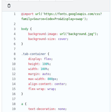
@import
url(
'https://fonts.googleapis.com/css?
family=Source+Code+Pro&display=swap'
)
;
body
{
background-image
:
url(
"background.jpg"
)
;
background-size
:
cover
;
}
.
tab-container
{
display
:
flex
;
height
:
100
%
;
width
:
100
%
;
margin
:
auto
;
max-width
:
800
px
;
align-content
:
center
;
flex-wrap
:
wrap
;
}
a
{
text-decoration
:
none
;