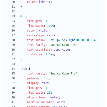
color
:
inherit
;
}
h1
{
flex-grow
:
1
;
flex-basis
:
100
%
;
color
:
white
;
text-align
:
center
;
text-shadow
:
0
px
0
px
5
px
rgba
(
0
,
0
,
0
,
.45
)
;
font-family
:
"
Source Code Pro
"
;
text-transform
:
uppercase
;
font-size
:
2
.5
em
;
}
.
tab
{
font-family
:
"
Source Code Pro
"
;
padding
:
10
px
;
display
:
flex
;
flex-grow
:
1
;
flex-basis
:
25
%
;
align-items
:
center
;
background-color
:
white
;