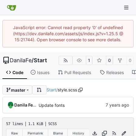
JavaScript error: Cannot read property '0' of undefined
(https://dev.danilafe.com/assets/js/index.js?v=1.25.5 @
15:21744). Open browser console to see more details.
DanilaFe
/
Start
1
0
0
Code
Issues
Pull Requests
Releases
Start
/
style.scss
master
Danila Fedorin
Update fonts
57 lines
1.1 KiB
SCSS
Raw
Permalink
Blame
History