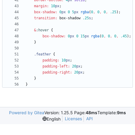
border-bottom
:
4
px
solid
;
margin
:
10
px
;
box-shadow
:
0
px
0
5
px
rgba
(
0
,
0
,
0
,
.25
)
;
transition
:
box-shadow
.25
s
;
&
:
hover
{
box-shadow
:
0
px
0
15
px
rgba
(
0
,
0
,
0
,
.45
)
;
}
.
feather
{
padding
:
10
px
;
padding-left
:
20
px
;
padding-right
:
20
px
;
}
}
Powered by Gitea
Version: 1.25.5 Page:
48ms
Template:
9ms
Licenses
API
English