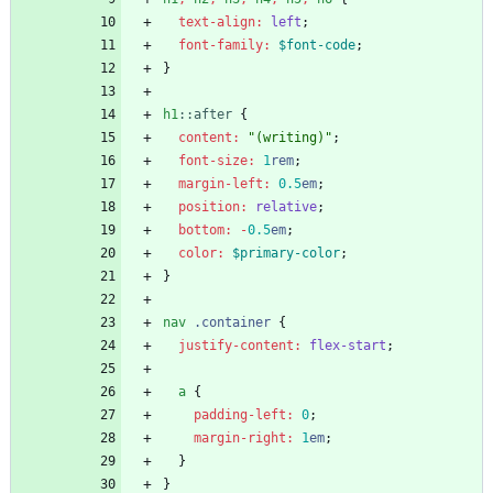
text-align
:
left
;
font-family
:
$font-code
;
}
h1
:
:
after
{
content
:
"
(writing)
"
;
font-size
:
1
rem
;
margin-left
:
0
.5
em
;
position
:
relative
;
bottom
:
-
0
.5
em
;
color
:
$primary-color
;
}
nav
.
container
{
justify-content
:
flex-start
;
a
{
padding-left
:
0
;
margin-right
:
1
em
;
}
}