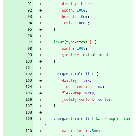
display
:
block
;
width
:
100
%
;
height
:
10
em
;
resize
:
none
;
}
input
[
type
=
"
text
"
]
{
width
:
100
%
;
@include
 textual-input
;
}
.
bergamot-rule-list
{
display
:
flex
;
flex-direction
:
row
;
flex-wrap
:
wrap
;
justify-content
:
center
;
}
.
bergamot-rule-list
katex-expression
{
margin-left
:
.5
em
;