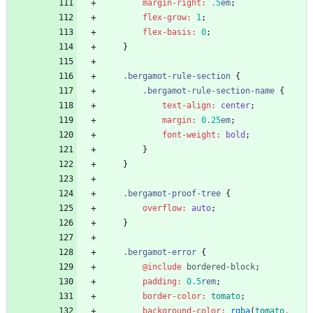
margin-right
:
.5
em
;
flex-grow
:
1
;
flex-basis
:
0
;
}
.
bergamot-rule-section
{
.
bergamot-rule-section-name
{
text-align
:
center
;
margin
:
0
.25
em
;
font-weight
:
bold
;
}
}
.
bergamot-proof-tree
{
overflow
:
auto
;
}
.
bergamot-error
{
@include
 bordered-block
;
padding
:
0
.5
rem
;
border-color
:
tomato
;
background-color
:
rgba
(
tomato
,