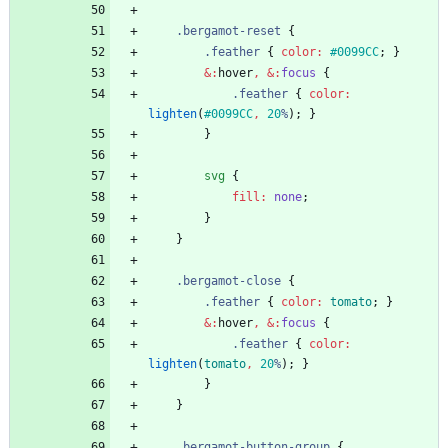
.
bergamot-reset
{
.
feather
{
color
:
#0099CC
;
}
&
:
hover
,
&:
focus
{
.
feather
{
color
:
lighten
(
#0099CC
,
20
%
)
;
}
}
svg
{
fill
:
none
;
}
}
.
bergamot-close
{
.
feather
{
color
:
tomato
;
}
&
:
hover
,
&:
focus
{
.
feather
{
color
:
lighten
(
tomato
,
20
%
)
;
}
}
}
.
bergamot-button-group
{