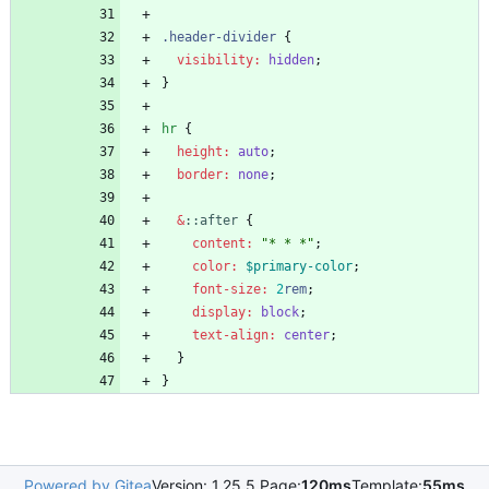
.
header-divider
{
visibility
:
hidden
;
}
hr
{
height
:
auto
;
border
:
none
;
&
:
:
after
{
content
:
"
* * *
"
;
color
:
$primary-color
;
font-size
:
2
rem
;
display
:
block
;
text-align
:
center
;
}
}
Powered by Gitea
Version: 1.25.5 Page:
120ms
Template:
55ms