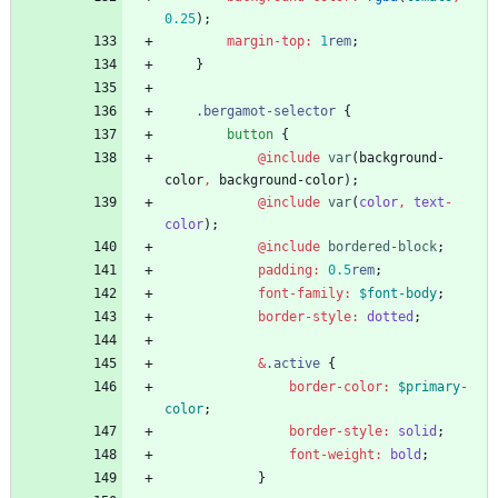
0
.25
)
;
margin-top
:
1
rem
;
}
.
bergamot-selector
{
button
{
@include
 var
(
background-
color
,
background-color
)
;
@include
 var
(
color
,
text
-
color
)
;
@include
 bordered-block
;
padding
:
0
.5
rem
;
font-family
:
$font-body
;
border-style
:
dotted
;
&
.
active
{
border-color
:
$primary-
color
;
border-style
:
solid
;
font-weight
:
bold
;
}