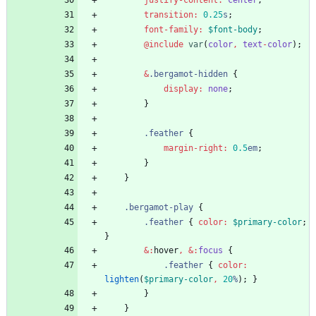
justify-content
:
center
;
transition
:
0
.25
s
;
font-family
:
$font-body
;
@include
 var
(
color
,
text
-
color
)
;
&
.
bergamot-hidden
{
display
:
none
;
}
.
feather
{
margin-right
:
0
.5
em
;
}
}
.
bergamot-play
{
.
feather
{
color
:
$primary-color
;
}
&
:
hover
,
&:
focus
{
.
feather
{
color
:
lighten
(
$primary-color
,
20
%
)
;
}
}
}