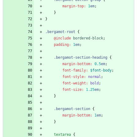
margin-top
:
1
em
;
}
}
.
bergamot-root
{
@include
 bordered-block
;
padding
:
1
em
;
.
bergamot-section-heading
{
margin-bottom
:
0
.5
em
;
font-family
:
$font-body
;
font-style
:
normal
;
font-weight
:
bold
;
font-size
:
1
.25
em
;
}
.
bergamot-section
{
margin-bottom
:
1
em
;
}
textarea
{