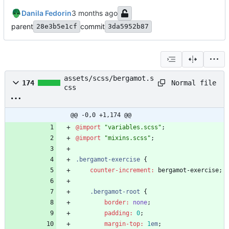
Danila Fedorin
parent
commit
28e3b5e1cf
3da5952b87
assets/scss/bergamot.s
Normal file
174
css
@@ -0,0 +1,174 @@
@import
"
variables.scss
"
;
@import
"
mixins.scss
"
;
.
bergamot-exercise
{
counter-increment
:
bergamot-exercise
;
.
bergamot-root
{
border
:
none
;
padding
:
0
;
margin-top
:
1
em
;