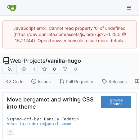
JavaScript error: Cannot read property '0' of undefined
(https://dev.danilafe.com/assets/js/index.js?v=1.25.5 @
15:21744). Open browser console to see more details.
Web-Projects
/
vanilla-hugo
1
0
0
Code
Issues
Pull Requests
Releases
Move bergamot and writing CSS
Browse
Source
into theme
Signed-off-by: Danila Fedorin 
<
danila.fedorin@gmail.com
>
...