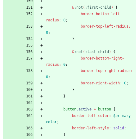
&
:
not
(
:
first-child
)
{
border-bottom-left-
radius
:
0
;
border-top-left-radius
:
0
;
}
&
:
not
(
:
last-child
)
{
border-bottom-right-
radius
:
0
;
border-top-right-radius
:
0
;
border-right-width
:
0
;
}
}
button
.
active
+
button
{
border-left-color
:
$primary-
color
;
border-left-style
:
solid
;
}