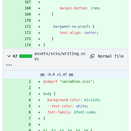
margin-bottom
:
1
rem
;
}
.
bergamot-no-proofs
{
text-align
:
center
;
}
}
assets/scss/writing.sc
Normal file
47
ss
@@ -0,0 +1,47 @@
@import
"
variables.scss
"
;
body
{
background-color
:
#1c1e26
;
--text-color
:
white
;
font-family
:
$font-code
;
}
h1
,
h2
,
h3
,
h4
,
h5
,
h6
{