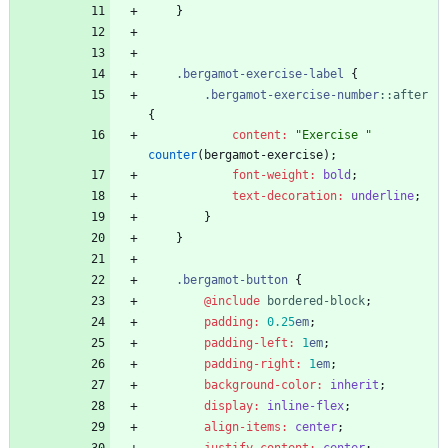
}
.
bergamot-exercise-label
{
.
bergamot-exercise-number
:
:
after
{
content
:
"
Exercise 
"
counter
(
bergamot-exercise
)
;
font-weight
:
bold
;
text-decoration
:
underline
;
}
}
.
bergamot-button
{
@include
 bordered-block
;
padding
:
0
.25
em
;
padding-left
:
1
em
;
padding-right
:
1
em
;
background-color
:
inherit
;
display
:
inline-flex
;
align-items
:
center
;