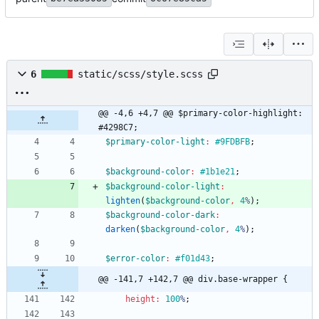
6
static/scss/style.scss
@@ -4,6 +4,7 @@ $primary-color-highlight: 
#4298C7;
$primary-color-light
:
#9FDBFB
;
$background-color
:
#1b1e21
;
$background-color-light
:
lighten
(
$background-color
,
4
%
)
;
$background-color-dark
:
darken
(
$background-color
,
4
%
)
;
$error-color
:
#f01d43
;
@@ -141,7 +142,7 @@ div.base-wrapper {
height
:
100
%
;