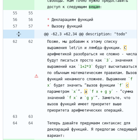
свободы. Нам точно нужно предоставить 
доступ к следующим 
вещам
*
*
@@ -62,3 +62,34 @@ description: "todo"
Позже, мы добавим к этому списку 
выражения let/in и лямбда-функции. 
С
арифметикой разобраться не сложно - числа 
будут писаться просто как 
`3`
, значения 
выражений как 
`1+2*3`
 будут высчитываться 
по обычным математическим правилам. Вызов 
функций ненамного сложнее. Выражение 
`f 
x`
 будет значить “вызов функции 
`f`
с
параметром 
`x`
”, 
а
`f x + g y`
 - “сумма 
значений 
`f x`
 и 
`g y`
”. Заметьте, что 
вызов функций имеет приоритет выше 
Теперь давайте придумаем синтаксис для 
деклараций функций. Я предлогаю следующий 