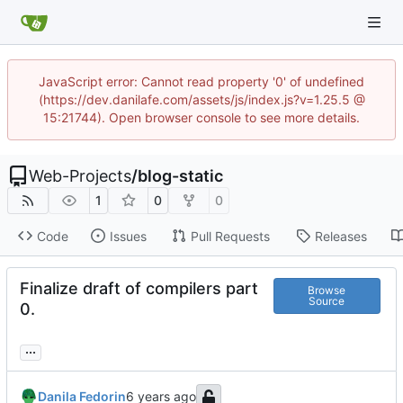
JavaScript error: Cannot read property '0' of undefined
(https://dev.danilafe.com/assets/js/index.js?v=1.25.5 @
15:21744). Open browser console to see more details.
Web-Projects
/
blog-static
1
0
0
Code
Issues
Pull Requests
Releases
Finalize draft of compilers part
Browse
Source
0.
...
Danila Fedorin