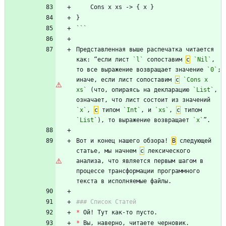
```
Представленная выше распечатка читается 
как: “если лист 
`l`
 сопоставим 
с
`Nil`
, 
то все выражение возвращает значение 
`0`
; 
иначе, если лист сопоставим 
с
`Cons x 
xs`
 (что, опираясь на декларацию 
`List`
, 
означает, что лист состоит из значений 
`x`
, 
с
 типом 
`Int`
, и 
`xs`
, 
с
 типом 
`List`
), то выражение возвращает 
`x`
Вот и конец нашего обзора! 
В
 следующей 
статье, мы начнем 
с
 лексического 
анализа, что является первым шагом в 
процессе трансформации программного 
*
*