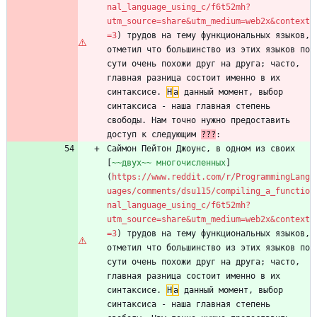
nal_language_using_c/f6t52mh?
utm_source=share&utm_medium=web2x&context
=3
) трудов на тему функциональных языков, 
отметил что большинство из этих языков по 
сути очень похожи друг на друга; часто, 
главная разница состоит именно в их 
синтаксисе. 
Н
а
 данный момент, выбор 
синтаксиса - наша главная степень 
свободы. Нам точно нужно предоставить 
доступ к следующим 
???
Саймон Пейтон Джоунс, в одном из своих 
[
~~двух~~ многочисленных
]
(
https://www.reddit.com/r/ProgrammingLang
uages/comments/dsu115/compiling_a_functio
nal_language_using_c/f6t52mh?
utm_source=share&utm_medium=web2x&context
=3
) трудов на тему функциональных языков, 
отметил что большинство из этих языков по 
сути очень похожи друг на друга; часто, 
главная разница состоит именно в их 
синтаксисе. 
Н
а
 данный момент, выбор 
синтаксиса - наша главная степень 