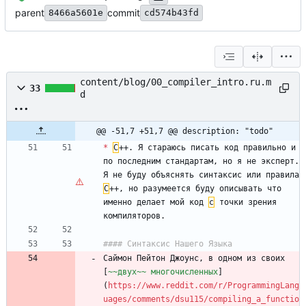
parent
commit
8466a5601e
cd574b43fd
content/blog/00_compiler_intro.ru.m
33
d
@@ -51,7 +51,7 @@ description: "todo"
*
С
++. Я стараюсь писать код правильно и 
по последним стандартам, но я не эксперт. 
Я не буду объяснять синтаксис или правила 
С
++, но разумеется буду описывать что 
именно делает мой код 
с
 точки зрения 
Саймон Пейтон Джоунс, в одном из своих 
[
~~двух~~ многочисленных
]
(
https://www.reddit.com/r/ProgrammingLang
uages/comments/dsu115/compiling_a_functio